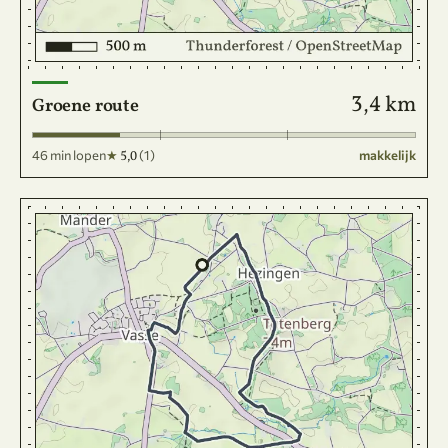
3,4 km
Groene route
46 min lopen
★
(1)
makkelijk
5,0