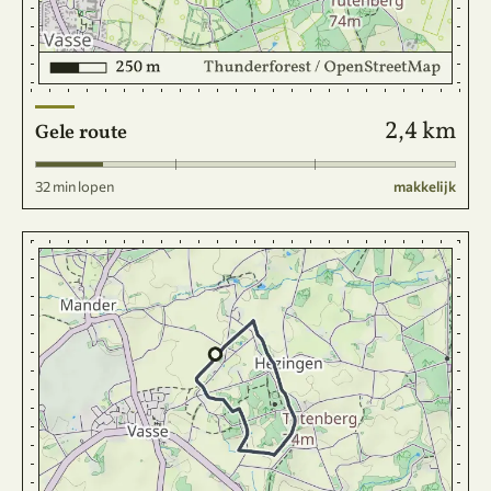
2,4 km
Gele route
32 min lopen
makkelijk