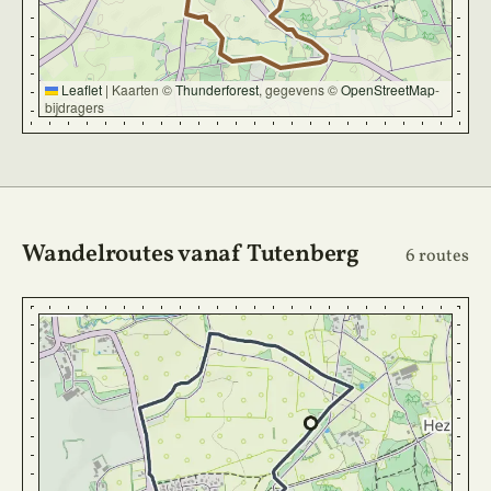
Leaflet
|
Kaarten ©
Thunderforest
, gegevens ©
OpenStreetMap
-
bijdragers
Wandelroutes vanaf Tutenberg
6 routes