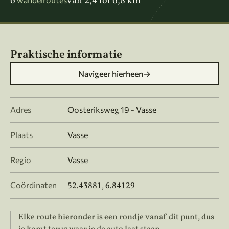
6
van 2,4 tot 6,8 km
Praktische informatie
Navigeer hierheen
→
Adres
Oosteriksweg 19 - Vasse
Plaats
Vasse
Regio
Vasse
Coördinaten
52.43881, 6.84129
Elke route hieronder is een rondje vanaf dit punt, dus