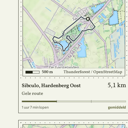
5,1 km
Sibculo, Hardenberg Oost
Gele route
1 uur 7 min lopen
gemiddeld