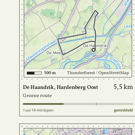
5,5 km
De Haandrik, Hardenberg Oost
Groene route
1 uur 14 min lopen
gemiddeld