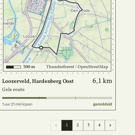
6,1 km
Loozerveld, Hardenberg Oost
Gele route
1 uur 21 min lopen
gemiddeld
1
2
3
4