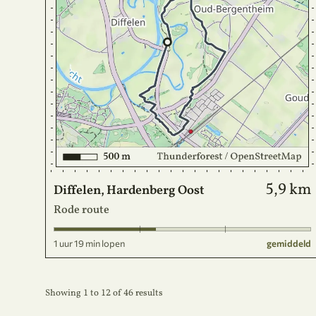
5,9 km
Diffelen, Hardenberg Oost
Rode route
1 uur 19 min lopen
gemiddeld
Showing
1
to
12
of
46
results