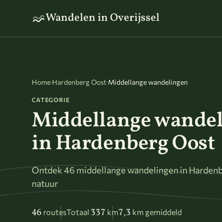
Naar hoofdinhoud
Wandelen in Overijssel
Home
·
Hardenberg Oost
·
Middellange wandelingen
CATEGORIE
Middellange wande
in Hardenberg Oost
Ontdek 46 middellange wandelingen in Hardenbe
natuur
46
337
7,3
routes
Totaal
km
km gemiddeld