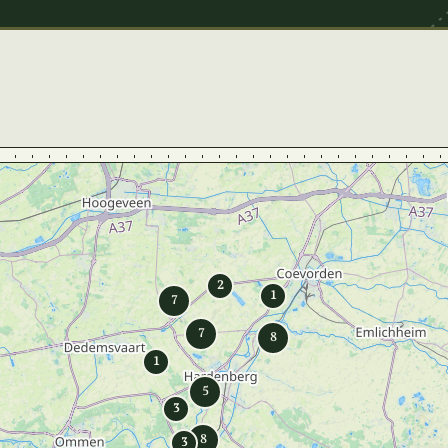
2
1
7
7
8
1
5
3
8
3