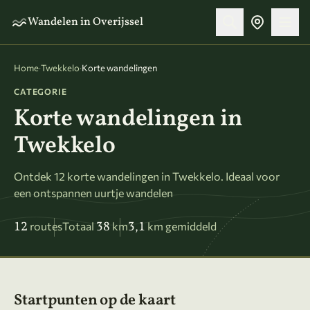
Naar hoofdinhoud
Wandelen in Overijssel
Home
·
Twekkelo
·
Korte wandelingen
CATEGORIE
Korte wandelingen in
Twekkelo
Ontdek 12 korte wandelingen in Twekkelo. Ideaal voor
een ontspannen uurtje wandelen
12
38
3,1
routes
Totaal
km
km gemiddeld
Startpunten op de kaart