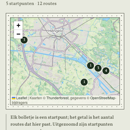
5 startpunten
·
12 routes
+
−
3
1
3
4
1
Leaflet
|
Kaarten ©
Thunderforest
, gegevens ©
OpenStreetMap
-
bijdragers
Elk bolletje is een startpunt; het getal is het aantal
routes dat hier past. Uitgezoomd zijn startpunten