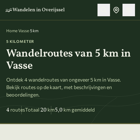
Naar hoofdinhoud
Wandelen in Overijssel
Home
·
Vasse
·
5 km
5 KILOMETER
Wandelroutes van 5 km in
Vasse
Ontdek 4 wandelroutes van ongeveer 5 km in Vasse.
Bekijk routes op de kaart, met beschrijvingen en
beoordelingen.
4
20
5,0
routes
Totaal
km
km gemiddeld