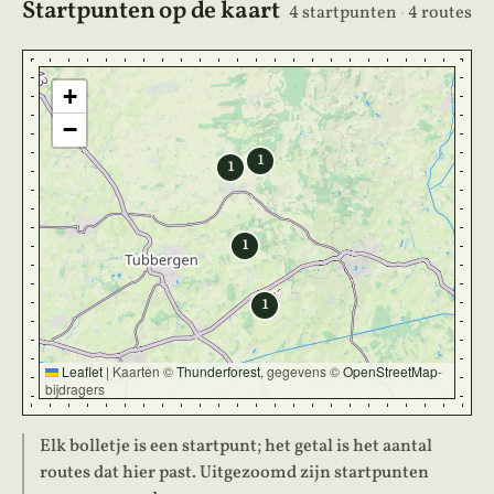
Startpunten op de kaart
4 startpunten
·
4 routes
+
−
1
1
1
1
Leaflet
|
Kaarten ©
Thunderforest
, gegevens ©
OpenStreetMap
-
bijdragers
Elk bolletje is een startpunt; het getal is het aantal
routes dat hier past. Uitgezoomd zijn startpunten