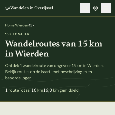
Naar hoofdinhoud
Wandelen in Overijssel
Home
·
Wierden
·
15 km
15 KILOMETER
Wandelroutes van 15 km
in Wierden
Ontdek 1 wandelroute van ongeveer 15 km in Wierden.
Bekijk routes op de kaart, met beschrijvingen en
beoordelingen.
1
16
16,0
route
Totaal
km
km gemiddeld