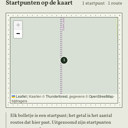
Startpunten op de kaart
1 startpunt
·
1 route
+
−
1
Leaflet
|
Kaarten ©
Thunderforest
, gegevens ©
OpenStreetMap
-
bijdragers
Elk bolletje is een startpunt; het getal is het aantal
routes dat hier past. Uitgezoomd zijn startpunten