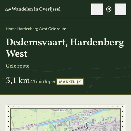
Naar hoofdinhoud
Wandelen in Overijssel
Home
·
Hardenberg West
·
Gele route
Dedemsvaart, Hardenberg
West
Gele route
3,1 km
41 min lopen
MAKKELIJK
Kaart