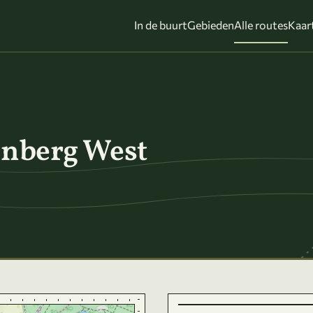
In de buurt
Gebieden
Alle routes
Kaar
enberg West
Leafle