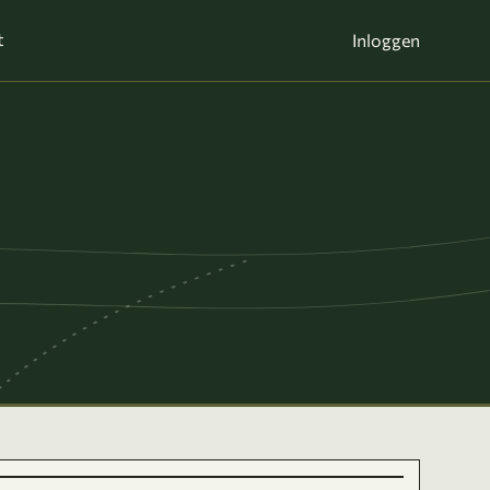
t
Inloggen
t
|
Kaarten ©
Thunderforest
, gegevens ©
OpenStreetMap
-bijdragers