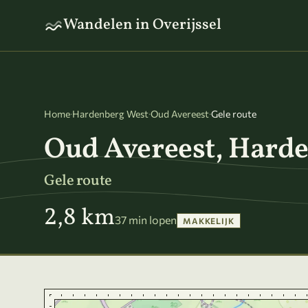
Naar hoofdinhoud
Wandelen in Overijssel
Home
·
Hardenberg West
·
Oud Avereest
·
Gele route
Oud Avereest, Hard
Gele route
2,8 km
37 min lopen
MAKKELIJK
Kaart