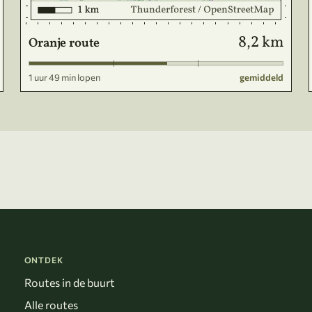
8,2 km
Oranje route
1 uur 49 min lopen
gemiddeld
ONTDEK
Routes in de buurt
Alle routes