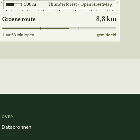
8,8 km
Groene route
1 uur 58 min lopen
gemiddeld
OVER
Databronnen