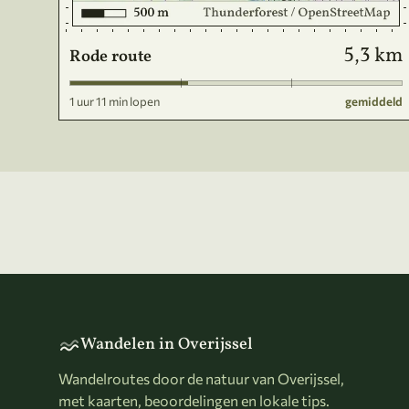
5,3 km
Rode route
1 uur 11 min lopen
gemiddeld
Wandelen in Overijssel
Wandelroutes door de natuur van Overijssel,
met kaarten, beoordelingen en lokale tips.