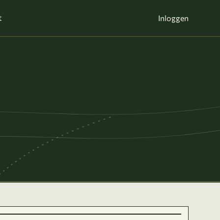
t
Inloggen
t
|
Kaarten ©
Thunderforest
, gegevens ©
OpenStreetMap
-bijdragers