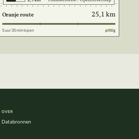
25,1 km
Oranje route
5 uur 35 min lopen
pittig
OVER
Databronnen