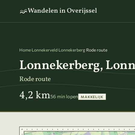
Naar hoofdinhoud
Wandelen in Overijssel
Home
·
Lonnekerveld
·
Lonnekerberg
·
Rode route
Lonnekerberg, Lonn
Rode route
4,2 km
56 min lopen
MAKKELIJK
Kaart