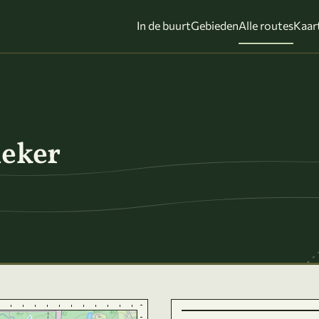
In de buurt
Gebieden
Alle routes
Kaar
eker
Leafle