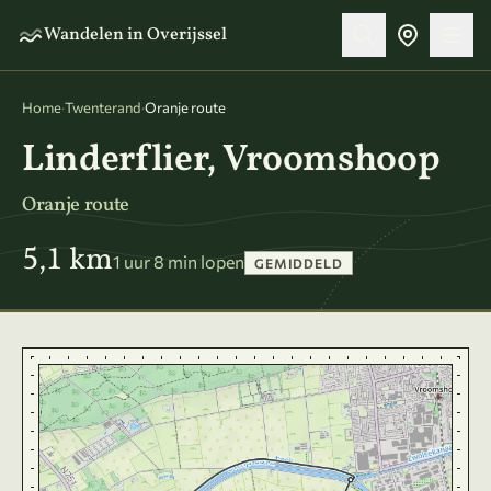
Naar hoofdinhoud
Wandelen in Overijssel
Home
·
Twenterand
·
Oranje route
Linderflier, Vroomshoop
Oranje route
5,1 km
1 uur 8 min lopen
GEMIDDELD
Kaart