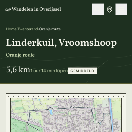
Naar hoofdinhoud
Wandelen in Overijssel
Home
·
Twenterand
·
Oranje route
Linderkuil, Vroomshoop
Oranje route
5,6 km
1 uur 14 min lopen
GEMIDDELD
Kaart