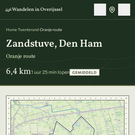
Naar hoofdinhoud
Wandelen in Overijssel
Home
·
Twenterand
·
Oranje route
Zandstuve, Den Ham
Oranje route
6,4 km
1 uur 25 min lopen
GEMIDDELD
Kaart