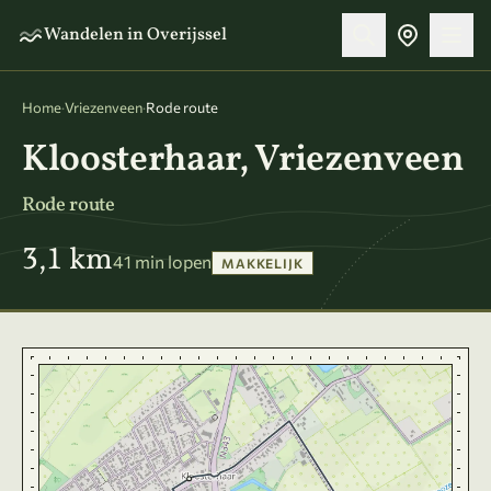
Naar hoofdinhoud
Wandelen in Overijssel
Home
·
Vriezenveen
·
Rode route
Kloosterhaar, Vriezenveen
Rode route
3,1 km
41 min lopen
MAKKELIJK
Kaart