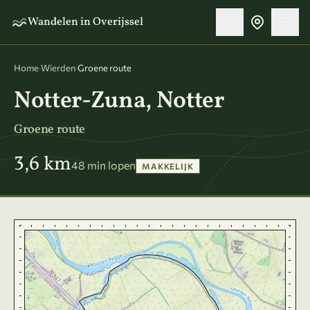
Naar hoofdinhoud
Wandelen in Overijssel
Home
·
Wierden
·
Groene route
Notter-Zuna, Notter
Groene route
3,6 km
48 min lopen
MAKKELIJK
Kaart