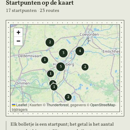
Startpunten op de kaart
17 startpunten
·
23 routes
+
−
2
4
3
1
5
2
1
2
1
2
Leaflet
|
Kaarten ©
Thunderforest
, gegevens ©
OpenStreetMap
-
bijdragers
Elk bolletje is een startpunt; het getal is het aantal