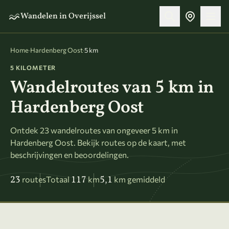
Naar hoofdinhoud
Wandelen in Overijssel
Home
·
Hardenberg Oost
·
5 km
5 KILOMETER
Wandelroutes van 5 km in
Hardenberg Oost
Ontdek 23 wandelroutes van ongeveer 5 km in
Hardenberg Oost. Bekijk routes op de kaart, met
beschrijvingen en beoordelingen.
23
117
5,1
routes
Totaal
km
km gemiddeld