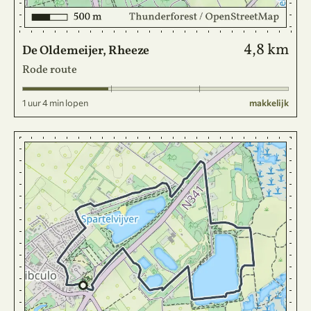
4,8 km
De Oldemeijer, Rheeze
Rode route
1 uur 4 min lopen
makkelijk