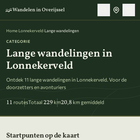
Naar hoofdinhoud
Wandelen in Overijssel
Home
·
Lonnekerveld
·
Lange wandelingen
CATEGORIE
Lange wandelingen in
Lonnekerveld
Ontdek 11 lange wandelingen in Lonnekerveld. Voor de
doorzetters en avonturiers
11
229
20,8
routes
Totaal
km
km gemiddeld
Startpunten op de kaart