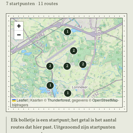
7 startpunten
·
11 routes
+
1
−
2
2
2
2
1
1
Leaflet
|
Kaarten ©
Thunderforest
, gegevens ©
OpenStreetMap
-
bijdragers
Elk bolletje is een startpunt; het getal is het aantal
routes dat hier past. Uitgezoomd zijn startpunten