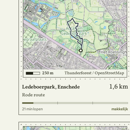
1,6 km
Ledeboerpark, Enschede
Rode route
21 min lopen
makkelijk