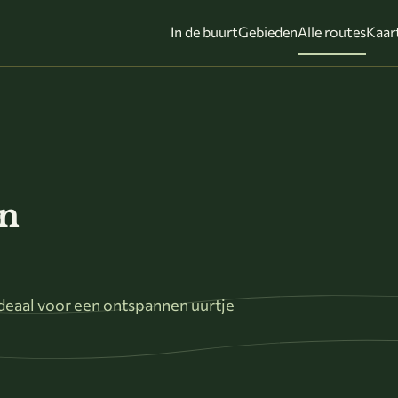
In de buurt
Gebieden
Alle routes
Kaar
in
deaal voor een ontspannen uurtje