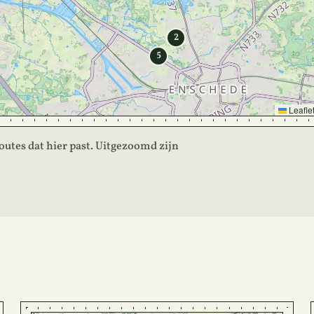
2
5
Leafle
 routes dat hier past. Uitgezoomd zijn