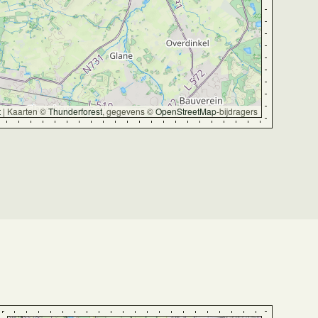
t
|
Kaarten ©
Thunderforest
, gegevens ©
OpenStreetMap
-bijdragers