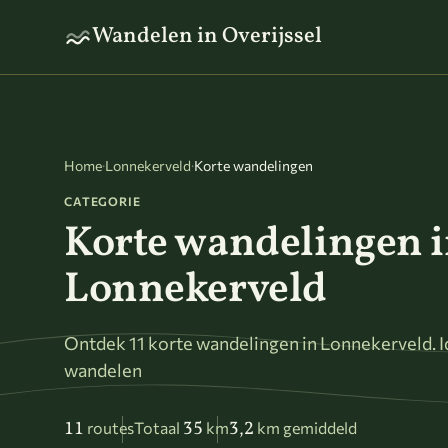
Naar hoofdinhoud
Wandelen in Overijssel
Home
·
Lonnekerveld
·
Korte wandelingen
CATEGORIE
Korte wandelingen 
Lonnekerveld
Ontdek 11 korte wandelingen in Lonnekerveld. I
wandelen
11
35
3,2
routes
Totaal
km
km gemiddeld