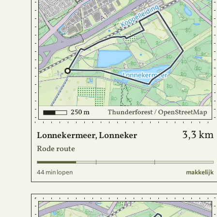
3,3 km
Lonnekermeer, Lonneker
Rode route
44 min lopen
makkelijk