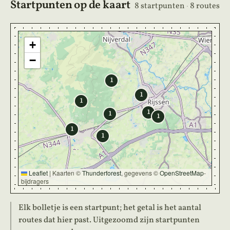
Startpunten op de kaart
8 startpunten
·
8 routes
+
−
1
1
1
1
1
1
1
1
Leaflet
|
Kaarten ©
Thunderforest
, gegevens ©
OpenStreetMap
-
bijdragers
Elk bolletje is een startpunt; het getal is het aantal
routes dat hier past. Uitgezoomd zijn startpunten