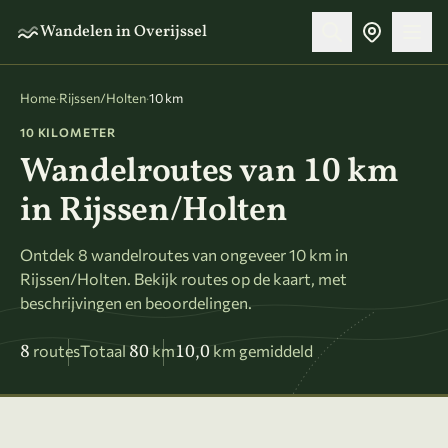
Naar hoofdinhoud
Wandelen in Overijssel
Home
·
Rijssen/Holten
·
10 km
10 KILOMETER
Wandelroutes van 10 km
in Rijssen/Holten
Ontdek 8 wandelroutes van ongeveer 10 km in
Rijssen/Holten. Bekijk routes op de kaart, met
beschrijvingen en beoordelingen.
8
80
10,0
routes
Totaal
km
km gemiddeld