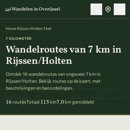
Naar hoofdinhoud
Wandelen in Overijssel
Home
·
Rijssen/Holten
·
7 km
7 KILOMETER
Wandelroutes van 7 km in
Rijssen/Holten
Ontdek 16 wandelroutes van ongeveer 7 km in
Rijssen/Holten. Bekijk routes op de kaart, met
beschrijvingen en beoordelingen.
16
113
7,0
routes
Totaal
km
km gemiddeld