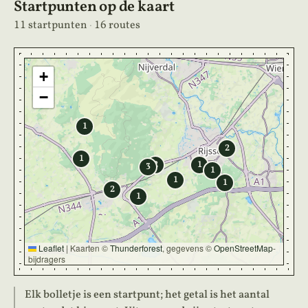
Startpunten op de kaart
11 startpunten
·
16 routes
+
−
1
2
1
2
1
3
1
1
1
2
1
Leaflet
|
Kaarten ©
Thunderforest
, gegevens ©
OpenStreetMap
-
bijdragers
Elk bolletje is een startpunt; het getal is het aantal