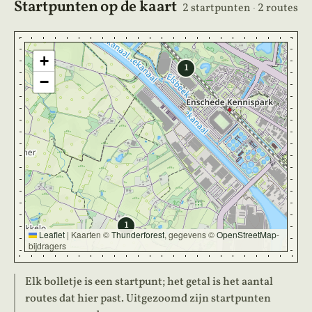
Startpunten op de kaart
2 startpunten
·
2 routes
+
1
−
1
Leaflet
|
Kaarten ©
Thunderforest
, gegevens ©
OpenStreetMap
-
bijdragers
Elk bolletje is een startpunt; het getal is het aantal
routes dat hier past. Uitgezoomd zijn startpunten