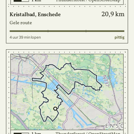
20,9 km
Kristalbad, Enschede
Gele route
4 uur 39 min lopen
pittig