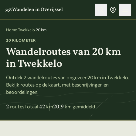
Naar hoofdinhoud
Wandelen in Overijssel
Home
·
Twekkelo
·
20 km
20 KILOMETER
Wandelroutes van 20 km
in Twekkelo
Ontdek 2 wandelroutes van ongeveer 20 km in Twekkelo.
Bekijk routes op de kaart, met beschrijvingen en
beoordelingen.
2
42
20,9
routes
Totaal
km
km gemiddeld