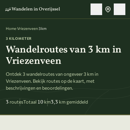
Naar hoofdinhoud
Wandelen in Overijssel
Home
·
Vriezenveen
·
3 km
3 KILOMETER
Wandelroutes van 3 km in
Vriezenveen
Ontdek 3 wandelroutes van ongeveer 3 km in
Vriezenveen. Bekijk routes op de kaart, met
beschrijvingen en beoordelingen.
3
10
3,3
routes
Totaal
km
km gemiddeld