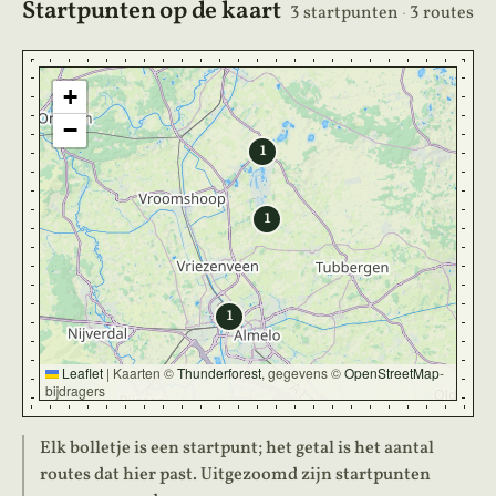
Startpunten op de kaart
3 startpunten
·
3 routes
+
−
1
1
1
Leaflet
|
Kaarten ©
Thunderforest
, gegevens ©
OpenStreetMap
-
bijdragers
Elk bolletje is een startpunt; het getal is het aantal
routes dat hier past. Uitgezoomd zijn startpunten