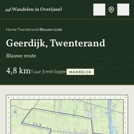
Naar hoofdinhoud
Wandelen in Overijssel
Home
·
Twenterand
·
Blauwe route
Geerdijk, Twenterand
Blauwe route
4,8 km
1 uur 3 min lopen
MAKKELIJK
Kaart