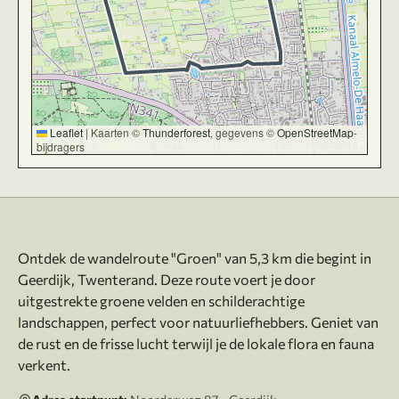
Leaflet
|
Kaarten ©
Thunderforest
, gegevens ©
OpenStreetMap
-
bijdragers
Over deze route
Ontdek de wandelroute "Groen" van 5,3 km die begint in
Geerdijk, Twenterand. Deze route voert je door
uitgestrekte groene velden en schilderachtige
landschappen, perfect voor natuurliefhebbers. Geniet van
de rust en de frisse lucht terwijl je de lokale flora en fauna