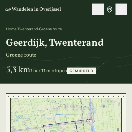
Naar hoofdinhoud
Wandelen in Overijssel
Home
·
Twenterand
·
Groene route
Geerdijk, Twenterand
Groene route
5,3 km
1 uur 11 min lopen
GEMIDDELD
Kaart